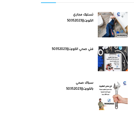
تسليك مجاري
الكويت||50352023
فني صحي الكويت||50352023
سباك صحي
بالكويت||50352023