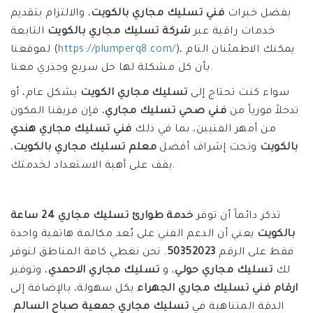
بفضل خبرات
فني تسليك مجاري بالكويت
، والالتزام بتقديم
خدمات راقية عبر
شركة تسليك مجاري بالكويت
التابعة
)، يمكنك الاطمئنان التام
https://plumperq8.com/
لموقعنا (
بأن كل مشكلة لها حل سريع وجذري معنا.
سواء كنت تحتاج إلى
تسليك مجاري الكويت
بشكل عام، أو
تدخلاً فورياً من
فني صحي تسليك مجاري
، فإن فريقنا المكون
من أمهر الفنيين، بما في ذلك
فني تسليك مجاري هندي
بالكويت
وتحت إشراف أفضل
معلم تسليك مجاري بالكويت
،
يقف على أهبة الاستعداد لخدمتك.
تذكر دائماً أن توفر
خدمة طوارئ تسليك مجاري 24 ساعة
بالكويت
يعني أن الدعم الفني على بُعد مكالمة هاتفية واحدة
فقط على الرقم
50352023
. نحن نغطي كافة المناطق لنوفر
لك
تسليك مجاري حولي
، و
تسليك مجاري الاحمدي
، وتوفير
ارقام فني تسليك مجاري الجهراء
بكل سهولة، بالإضافة إلى
الدقة المتناهية في
تسليك مجاري جمعية صباح السالم
.