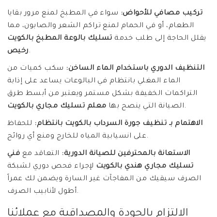
تركيب مصافي للأحواض:
سواء في المطبخ لمنع مرور بقايا
الطعام، أو في الحمام لمنع تراكم الشعر والصابون، مما
يقلل الحاجة إلى طلب خدمة
تسليك بالوعة المطبخ بالكويت
.
رخيص
التنظيف الدوري باستخدام الماء الساخن:
سكب كميات من
الماء المغلي بانتظام في البالوعات يساعد على إذابة
التراكمات الخفيفة بشكل مستمر ويعتبر من أبسط طرق
.
الصيانة التي ينصح بها
معلم تسليك مجاري بالكويت
الاهتمام بـ تنظيف جورة السرداب بالكويت بانتظام:
للحفاظ
على انسيابية المياه للخارج ومنع أي روائح.
الاستعانة بالمحترفين للصيانة الدورية:
التعاقد مع
فني
تسليك مجاري هندي بالكويت
لإجراء فحص دوري لشبكة
الصرف سيقيك من المفاجآت غير السارة ويضمن لك عمراً
أطول لأنابيب الصرف.
الالتزام بالجودة والمصداقية مع عملائنا