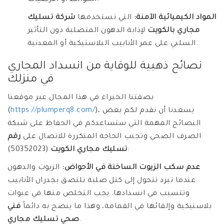
المواد الكيميائية الآمنة:
التي تستخدمها
شركة تسليك
مجاري بالكويت
لإذابة الدهون المتصلبة دون التأثير
السلبي على عمر الأنابيب البلاستيكية أو المعدنية.
نصائح ذهبية للوقاية من انسداد المجاري
في منزلك
بصفتنا الخبراء في هذا المجال عبر موقعنا
)، يسعدنا أن نقدم لكم بعض
https://plumperq8.com/
(
النصائح المهمة التي ستساعدكم في الحفاظ على شبكة
الصرف الصحي وتجنب الحاجة المتكررة للاتصال على
رقم
(50352023):
تسليك مجاري الكويت
عدم سكب الزيوت الساخنة في الأحواض:
الزيوت والدهون
عندما تبرد تتحول إلى كتل صلبة تلتصق بجدران الأنابيب
وتتسبب في انسدادها. يجب التخلص منها في عبوات
بلاستيكية وإلقائها في القمامة، وهذا ما ينصح به دائماً
فني
.
صحي تسليك مجاري