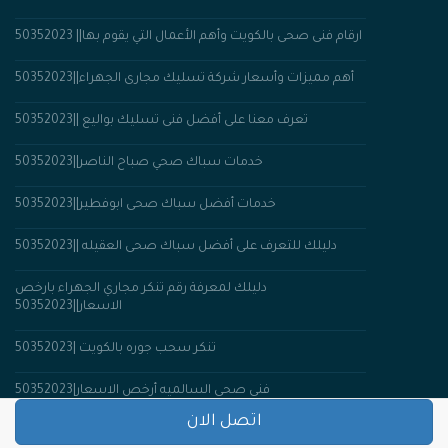
50352023 ||ارقام فنى صحى بالكويت وأهم الأعمال التي يقوم بها
أهم مميزات وأسعار شركة تسليك مجارى الجهراء||50352023
تعرف معنا على أفضل فنى تسليك بواليع ||50352023
خدمات سباك صحي صباح الناصر||50352023
خدمات أفضل سباك صحى ابوفطير||50352023
دليلك للتعرف على أفضل سباك صحى العقيله ||50352023
دليلك لمعرفة رقم تنكر مجاري الجهراء بارخص
الاسعار||50352023
تنكر سحب جوره بالكويت |50352023
فنى صحى السالميه أرخص الاسعار|50352023
اتصل الان
سباك صحى اشبيليا||50352023