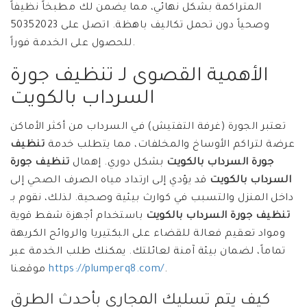
المتراكمة بشكل نهائي، مما يضمن لك مطبخاً نظيفاً
وصحياً دون تحمل تكاليف باهظة. اتصل على 50352023
للحصول على الخدمة فوراً.
الأهمية القصوى لـ تنظيف جورة
السرداب بالكويت
تعتبر الجورة (غرفة التفتيش) في السرداب من أكثر الأماكن
عرضة لتراكم الأوساخ والمخلفات، مما يتطلب خدمة
تنظيف
جورة السرداب بالكويت
بشكل دوري. إهمال
تنظيف جورة
السرداب بالكويت
قد يؤدي إلى ارتداد مياه الصرف الصحي إلى
داخل المنزل والتسبب في كوارث بيئية وصحية. لذلك، نقوم بـ
تنظيف جورة السرداب بالكويت
باستخدام أجهزة شفط قوية
ومواد تعقيم فعالة للقضاء على البكتيريا والروائح الكريهة
تماماً، لضمان بيئة آمنة لعائلتك. يمكنك طلب الخدمة عبر
.
https://plumperq8.com/
موقعنا
كيف يتم تسليك المجاري بأحدث الطرق