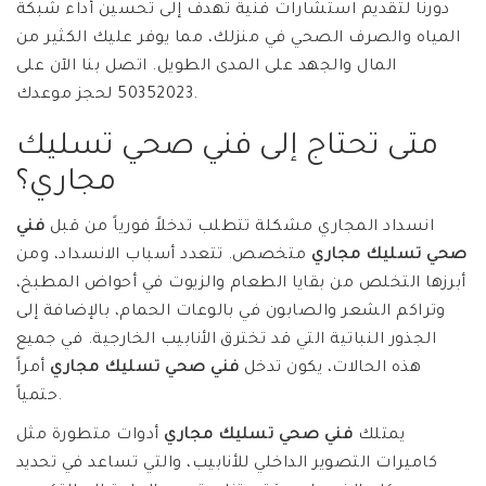
دورنا لتقديم استشارات فنية تهدف إلى تحسين أداء شبكة
المياه والصرف الصحي في منزلك، مما يوفر عليك الكثير من
المال والجهد على المدى الطويل. اتصل بنا الآن على
50352023 لحجز موعدك.
متى تحتاج إلى فني صحي تسليك
مجاري؟
انسداد المجاري مشكلة تتطلب تدخلاً فورياً من قبل
فني
صحي تسليك مجاري
متخصص. تتعدد أسباب الانسداد، ومن
أبرزها التخلص من بقايا الطعام والزيوت في أحواض المطبخ،
وتراكم الشعر والصابون في بالوعات الحمام، بالإضافة إلى
الجذور النباتية التي قد تخترق الأنابيب الخارجية. في جميع
هذه الحالات، يكون تدخل
فني صحي تسليك مجاري
أمراً
حتمياً.
يمتلك
فني صحي تسليك مجاري
أدوات متطورة مثل
كاميرات التصوير الداخلي للأنابيب، والتي تساعد في تحديد