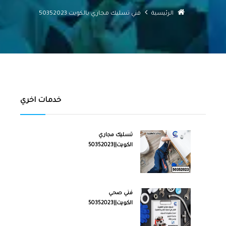
الرئيسية
فني تسليك مجاري بالكويت 50352023
خدمات اخري
تسليك مجاري
الكويت||50352023
فني صحي
الكويت||50352023