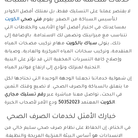
خدمات متكاملة لتأسيس وصيانة السباكة
لا يقتصر عملنا على التسليك فقط، بل نمتلك أفضل الكوادر
لتأسيس السباكة من الصفر. يقوم
فني صحي
الكويت
بمساعدتك في اختيار أفضل أنواع الأنابيب والخلاطات التي
تتناسب مع ميزانيتك وتضمن لك الاستدامة. بالإضافة إلى
ذلك، يتولى
سباك بالكويت
مهام تركيب مضخات المياه
المتقدمة، وتركيب سخانات المياه المركزية والعادية، وصيانة
وإصلاح كافة التسربات المخفية التي قد تؤثر على البنية
التحتية لمنزلك وتؤدي إلى ارتفاع فواتير المياه.
إن شمولية خدماتنا تجعلنا الوجهة الوحيدة التي تحتاجها لكل
ما يتعلق بالسباكة والصرف الصحي. لا تضيع وقتك الثمين
في البحث، تواصل معنا مباشرة عبر
رقم تسليك مجاري
ودع الأمر لأصحاب الخبرة.
الكويت
المعتمد
50352023
خيارك الأمثل لخدمات الصرف الصحي
في الختام، إن الحفاظ على نظام صرف صحي سليم خالي من
الانسدادات هو أساس البيئة المنزلية المريحة والنظيفة.