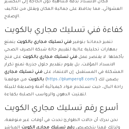
مكان الانسداد بدقة متناهية دون الحاجة إلى التكسير
العشوائي، مما يحافظ على جمالية المكان ويقلل من تكاليف
الإصلاح.
كفاءة فني تسليك مجاري بالكويت
تتميز خدماتنا بتوفير
فني تسليك مجاري بالكويت
يتمتع
بمهارات تحليلية عالية لتقييم حالة شبكة الصرف الصحي
بأكملها. لا يقتصر عمل
فني تسليك مجاري بالكويت
على فتح
الانسداد المؤقت، بل يقوم بتقديم حلول جذرية تمنع تكرار
المشكلة في المستقبل. إن الاعتماد على
فني تسليك مجاري
) يضمن لك
https://plumperq8.com/
من موقعنا (
بالكويت
راحة البال، حيث نستخدم مواد كيميائية آمنة وصديقة للبيئة
لتفتيت الدهون والرواسب الصلبة بكفاءة.
أسرع رقم تسليك مجاري الكويت
نحن ندرك أن حالات الطوارئ تحدث في أوقات غير متوقعة،
ولذلك قمنا بتخصيص
رقم تسليك مجاري الكويت
المباشر