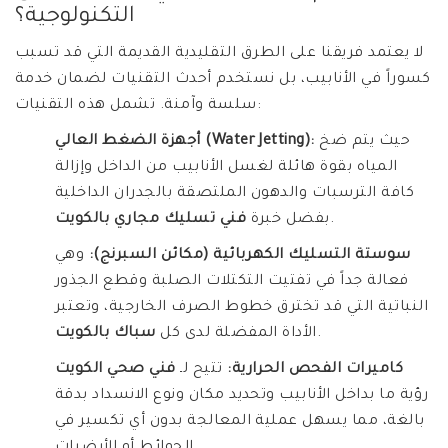
التكنولوجية؟
لا يعتمد فريقنا على الطرق التقليدية القديمة التي قد تسبب
كسوراً في الأنابيب، بل نستخدم أحدث التقنيات لضمان خدمة
سلسة وآمنة. تشمل هذه التقنيات:
حيث يتم ضخ
أجهزة الضغط العالي (Water Jetting):
المياه بقوة هائلة لغسل الأنابيب من الداخل وإزالة
كافة الترسبات والدهون الملتصقة بالجدران الداخلية
.
بفضل خبرة
فني تسليك مجاري بالكويت
سوستة التسليك الكهربائية (مكائن السبرنج):
وهي
فعالة جداً في تفتيت التكتلات الصلبة وقطع الجذور
النباتية التي قد تخترق خطوط الصرف الخارجية، وتعتبر
.
الأداة المفضلة لدى كل
سباك بالكويت
كاميرات الفحص الحرارية:
تتيح لـ
فني صحي الكويت
رؤية ما بداخل الأنابيب وتحديد مكان ونوع الانسداد بدقة
بالغة، مما يسهل عملية المعالجة بدون أي تكسير في
الحوائط أو الأرضيات.