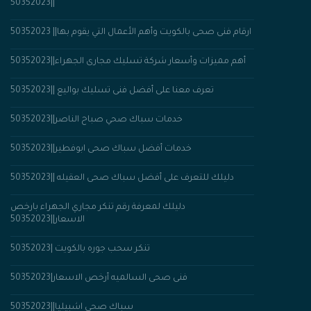
||50352023
50352023 ||ارقام فنى صحى بالكويت وأهم الأعمال التي يقوم بها
أهم مميزات وأسعار شركة تسليك مجارى الجهراء||50352023
تعرف معنا على أفضل فنى تسليك بواليع ||50352023
خدمات سباك صحي صباح الناصر||50352023
خدمات أفضل سباك صحى ابوفطير||50352023
دليلك للتعرف على أفضل سباك صحى العقيله ||50352023
دليلك لمعرفة رقم تنكر مجاري الجهراء بارخص
الاسعار||50352023
تنكر سحب جوره بالكويت |50352023
فنى صحى السالميه أرخص الاسعار|50352023
سباك صحى اشبيليا||50352023