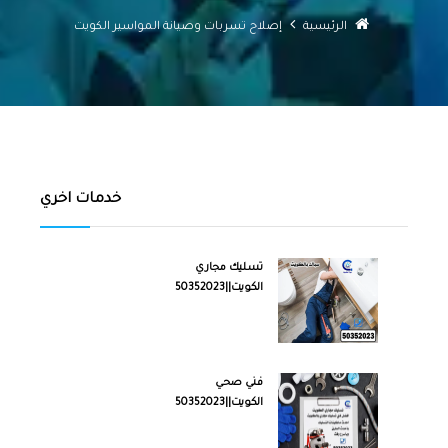
الرئيسية
إصلاح تسربات وصيانة المواسير الكويت
خدمات اخري
تسليك مجاري
الكويت||50352023
فني صحي
الكويت||50352023