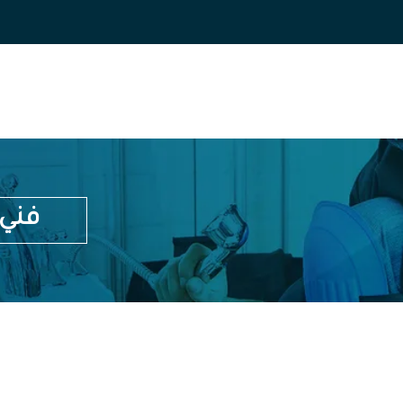
فني ص