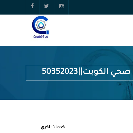
حي الكويت||50352023
خدمات اخري