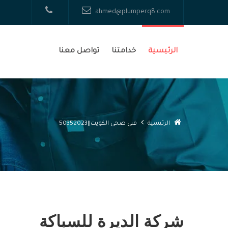
ahmed@plumperq8.com
الرئيسية
خدامتنا
تواصل معنا
الرئيسية
فني صحي الكويت||50352023
شركة الديرة للسباكة