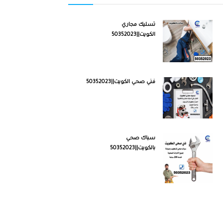
تسليك مجاري
الكويت||50352023
فني صحي الكويت||50352023
سباك صحي
بالكويت||50352023