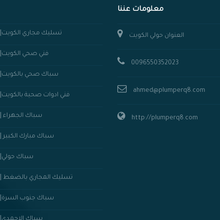
معلومات عننا
تسليك مجاري الكويت||50352023
العنوان حولي الكويت
فني صحي الكويت||50352023
0096550352023
سباك صحي بالكويت||50352023
ahmed@plumperq8.com
فني ادوات صحية بالكويت||50352023
سباك الجهراء ||50352023
http://plumperq8.com
سباك مبارك الكبير ||50352023
سباك حولي||50352023
تسليك المجاري بالضغط ||50352023
سباك جنوب السرة||50352023
سباك الاحمدي||50352023