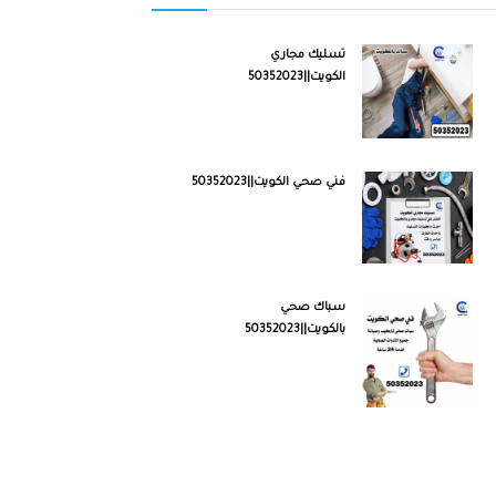
تسليك مجاري
الكويت||50352023
فني صحي الكويت||50352023
سباك صحي
بالكويت||50352023