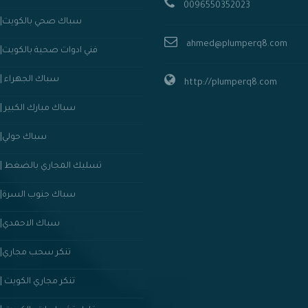
0096550352023
سباك صحي بالكويت||50352023
ahmed@plumperq8.com
فني ادوات صحية بالكويت||50352023
سباك الجهراء ||50352023
http://plumperq8.com
سباك مبارك الكبير ||50352023
سباك حولي||50352023
تسليك المجاري بالضغط ||50352023
سباك جنوب السرة||50352023
سباك الاحمدي||50352023
تنكر سحب مجاري||50352023
تنكر مجاري الكويت ||50352023