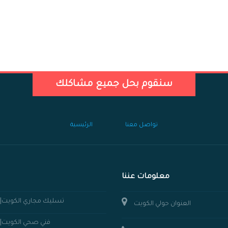
سنقوم بحل جميع مشاكلك
تواصل معنا
الرئيسية
معلومات عننا
تسليك مجاري الكويت||50352023
العنوان حولي الكويت
فني صحي الكويت||50352023