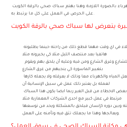
وفق أسلوب جيد حتى تتم عملية توليد الحرارة والكهرباء بالصورة اللازمة وهنا يهتم سباك صحي بالرقة الكويت
على الحرص في العمل على كل ما يرتبط به.
رة يتعرض لها سباك صحي بالرقة الكويت
يرد سباك صحي بالرقة الكويت على جميع اتصالات العملاء في اي وقت مهما قطع ذلك من راحته حينما يطلبونه
هاتفيا بعد منتصف الليل مثلا كي يخبرونه مثلا
أن مساورة قد كسرت وتسربت المياه من المنزل للشارع وغرق الشارع ومن فيه وعليه أن يلحق بهم ويقوم
بتغيير الماسورة كي ينجيهم من غرق الشارع
باكمله أو انهيار احد العقارات او حدوث ماس كهربائي بفعل المياه والكهرباء معا وذلك لا يعرقله ولا يجعله كارها
لعمله بل يعتبر ذلك عمل في سبيل الإنسانية أن
ينقذ البشر من كوارثهم البشرية التي تحدث بفعل بعض الاخطاء من قبل الغير ربما ايضا يكون هذا السباك
مرتبط في عمل كبير مع احدى الشركات المعمارية مثلا
يفته وبين دوره كإنسان فيلحق بالمشكلة ويحد من توسعها
ويعالجها وهذا ما يجعلك تثق فيه وتأمنه على العمل.
هي مكانة السباك الصحي في سوق العمل؟