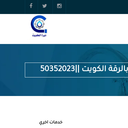
الكويت ||50352023
خدمات اخري