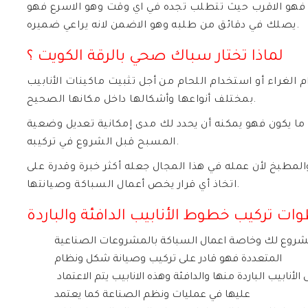
فهو الاقرب حيث تتطلب تجده في اي وقت وهو الاسرع فهو
يصلك في دقائق من طلبه وهو الاضمن لانه يراعي ضميره.
لماذا تختار سباك صحي بالرقة الكويت ؟
لغراء أو استخدام اللحام من أجل تثبيت ماكينات الأنابيب
بمختلف أنواعها وأشكالها داخل مكانها الصحيح.
 ما يكون فهو يمكنه أن يحدد لك مدى إمكانية تعديل وضعية
المسبح قبل الشروع في تركيبه.
المطبخ لأن عمله في هذا المجال جعله أكثر خبرة وقدرة على
اتخاذ أي قرار يخص أعمال السباكة وصيانتها.
ات تركيب خطوط الأنابيب الدافئة والباردة
شروع لك وخاصة اعمال السباكة بالمشروعات الصناعية
المتعددة فهو قادر على تركيب وصيانة شكل ونظام
جميع أنابيب التدفئة هذه الأنابيب التي تتنوع وتنقسم إلى الأنابيب الباردة منها والدافئة وهذه الانابيب يتم الاعتماد
عليها في عمليات ونظم الصناعة كما يعتمد