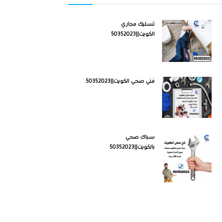
تسليك مجاري
الكويت||50352023
فني صحي الكويت||50352023
سباك صحي
بالكويت||50352023