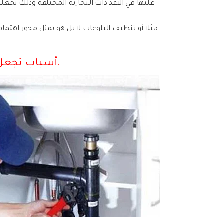
أسباب تجعل سباك صحي بالرقة الكويت يتميز عن غيره: