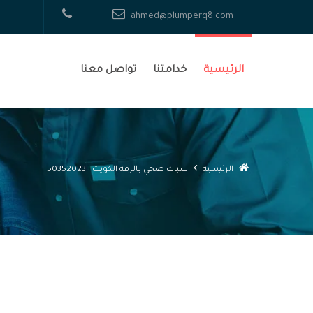
ahmed@plumperq8.com
الرئيسية
خدامتنا
تواصل معنا
الرئيسية
سباك صحي بالرقة الكويت ||50352023